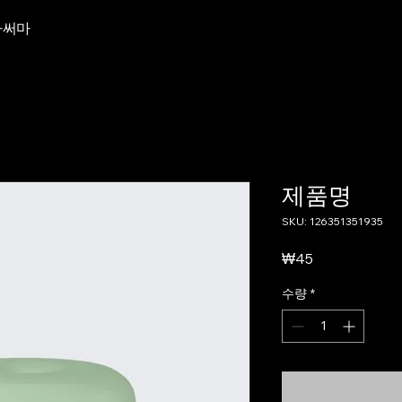
라써마
제품명
SKU: 126351351935
가
₩45
격
수량
*